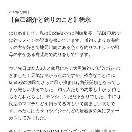
投
2017年7月8日
稿
【自己紹介と釣りのこと】徳永
日:
はじめまして。私はCodeArkでは副編集長、TABI FUNで
は釣りメインの記事を書いています。川釣りよりも海釣
りの方が好きで地元川崎にある色々な釣りスポットや祖
母の家がある鹿児島で釣りをしています。
つい先日は友人3人と鶴見にある大黒海釣り施設に行って
きました！天気は良かったのですが、残念なことに15
km/h程の強風でさらに風が強まれば施設閉鎖となってし
まう厳しい状況でした。釣り人たちの釣果も上がらず(も
ちろん私たちも)、テンションだだ下がりでした。中には
良型のマゴチなどを釣ってる方もいて羨ましい限りで
す。私たちはカサゴやメジナなどの居着きの魚にフォー
カスしてみました。
そしたらすぐに
FISH ON!！
ゴンゴンゴンと強い引きで