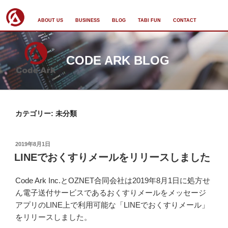
ABOUT US
BUSINESS
BLOG
TABI FUN
CONTACT
コ
ン
CODE ARK BLOG
テ
ン
ツ
へ
ス
カテゴリー: 未分類
キ
ッ
投
2019年8月1日
プ
稿
LINEでおくすりメールをリリースしました
日:
Code Ark Inc.とOZNET合同会社は2019年8月1日に処方せ
ん電子送付サービスであるおくすりメールをメッセージ
アプリのLINE上で利用可能な「LINEでおくすりメール」
をリリースしました。